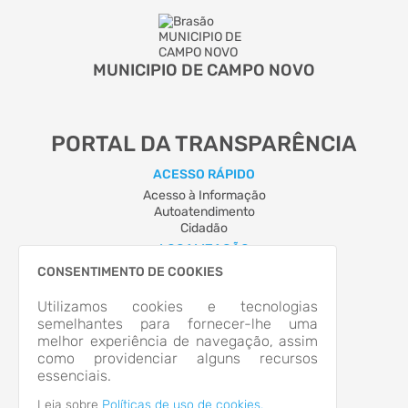
MUNICIPIO DE CAMPO NOVO
PORTAL DA TRANSPARÊNCIA
ACESSO RÁPIDO
Acesso à Informação
Autoatendimento
Cidadão
LOCALIZAÇÃO
Avenida Bento Gonçalves, Nº 555, Centro
CONSENTIMENTO DE COOKIES
Campo Novo/RS
CEP: 98.570-000
Utilizamos cookies e tecnologias
Abrir no Mapa
semelhantes para fornecer-lhe uma
melhor experiência de navegação, assim
CONTATOS
como providenciar alguns recursos
(55) 2013-0080
essenciais.
prefeitura@camponovo.rs.gov.br
HORÁRIO DE ATENDIMENTO
Leia sobre
Políticas de uso de cookies.